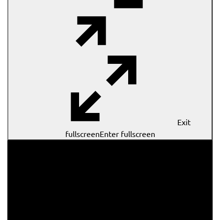
Exit
fullscreen
Enter fullscreen