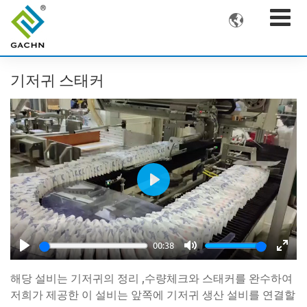

기저귀 스태커
Play
00:38
Play
Mute
Ente
해당 설비는 기저귀의 정리 ,수량체크와 스태커를 완수하여
fulls
저희가 제공한 이 설비는 앞쪽에 기저귀 생산 설비를 연결할