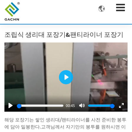

조립식 생리대 포장기&팬티라이너 포장기
Play
00:45
Play
Mute
Ente
해당 포장기는 쌓인 생리대/팬티라이너를 사전 준비한 봉투
fulls
에 담아 밀봉한다.고객님께서 자기만의 봉투를 원하시면 이