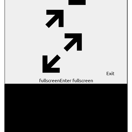
Exit
fullscreen
Enter fullscreen