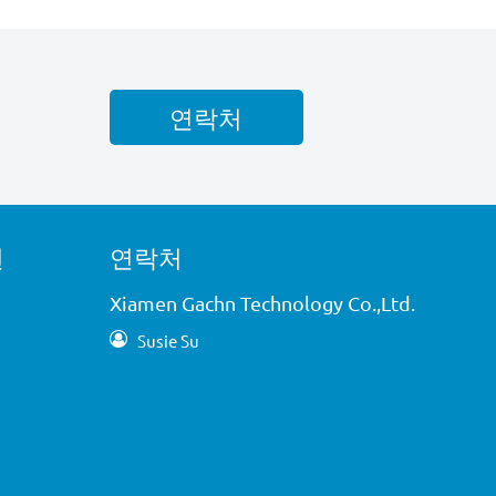
연락처
션
연락처
Xiamen Gachn Technology Co.,Ltd.
Susie Su