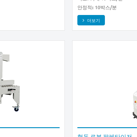
10박스/분
안정적:
더보기
협동 로봇 팔레타이저