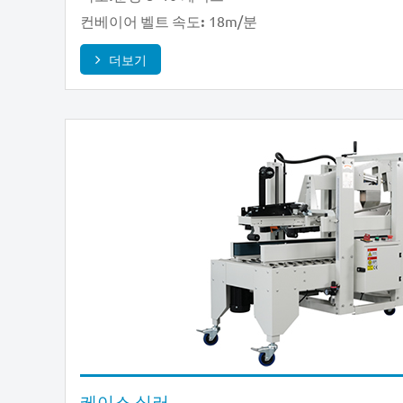
18m/분
컨베이어 벨트 속도:
더보기
케이스 실러