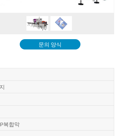
문의 양식
봉지
PP복합막