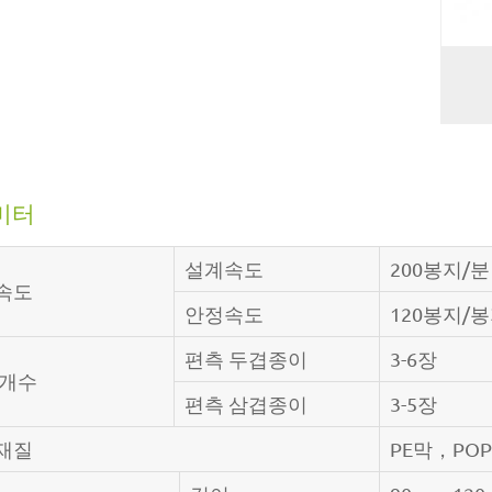
미터
설계속도
200봉지/분
속도
안정속도
120봉지/
편측 두겹종이
3-6장
 개수
편측 삼겹종이
3-5장
재질
PE막，PO