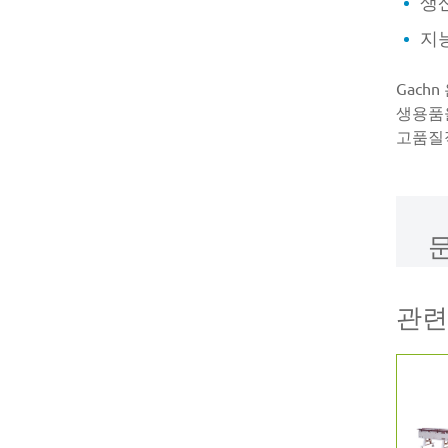
생산
지능
Gach
생용품
고품질
관련