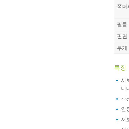
폴더
필름 
판면
무게
특징
서보
니다
광
안정
서보