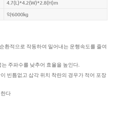
4.7(L)*4.2(W)*2.8(H)m
약6000kg
로 순환적으로 작동하여 밀어내는 운행속도를 줄여
넣는 주파수를 낮추어 효율을 높인다.
장이 빈틈없고 삽각 위치 착란의 경우가 적어 포장
증한다