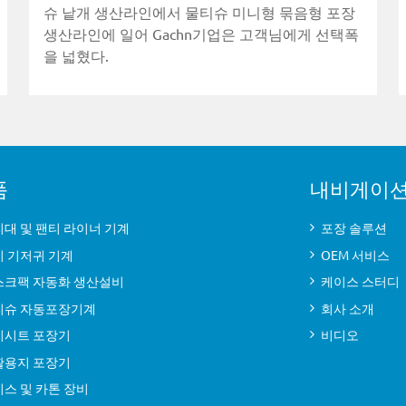
슈 낱개 생산라인에서 물티슈 미니형 묶음형 포장
생산라인에 일어 Gachn기업은 고객님에게 선택폭
을 넓혔다.
품
내비게이
대 및 팬티 라이너 기계
포장 솔루션
기 기저귀 기계
OEM 서비스
스크팩 자동화 생산설비
케이스 스터디
티슈 자동포장기계
회사 소개
기시트 포장기
비디오
활용지 포장기
스 및 카톤 장비