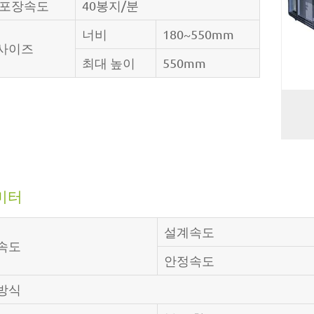
 포장속도
40봉지/분
너비
180~550mm
사이즈
최대 높이
550mm
미터
설계속도
속도
안정속도
방식