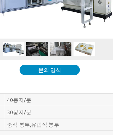
문의 양식
40봉지/분
30봉지/분
중식 봉투,유럽식 봉투