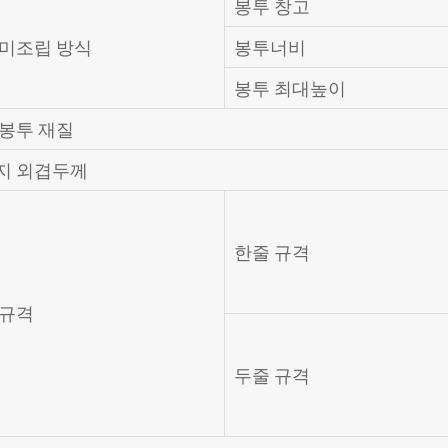
봉투 창고
 미조립 방식
봉투너비
봉투 최대높이
 봉투 재질
지 외겹두께
한줄 규격
 규격
두줄 규격