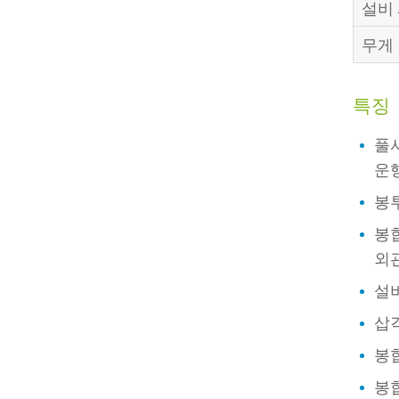
설비
무게
특징
풀
운
봉
봉
외
설
삽각
봉
봉